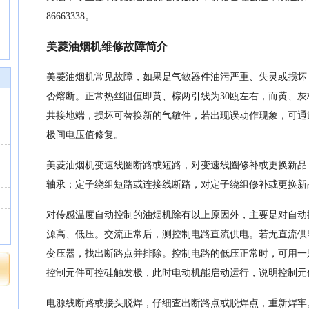
86663338。
美菱油烟机维修故障简介
美菱油烟机常见故障，如果是气敏器件油污严重、失灵或损坏
否熔断。正常热丝阻值即黄、棕两引线为30瓯左右，而黄、灰
共接地端，损坏可替换新的气敏件，若出现误动作现象，可通
极间电压值修复。
美菱油烟机变速线圈断路或短路，对变速线圈修补或更换新品
轴承；定子绕组短路或连接线断路，对定子绕组修补或更换新
对传感温度自动控制的油烟机除有以上原因外，主要是对自动
源高、低压。交流正常后，测控制电路直流供电。若无直流供
变压器，找出断路点并排除。控制电路的低压正常时，可用一
控制元件可控硅触发极，此时电动机能启动运行，说明控制元
电源线断路或接头脱焊，仔细查出断路点或脱焊点，重新焊牢