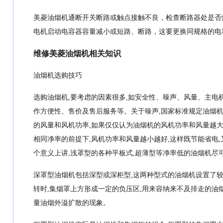
美菱油烟机通断开关断路或触点接触不良，检查断路器处是否
电机启动电容器容量减小或短路、断路，这要更换同规格的电
维修美菱油烟机相关知识
油烟机选购技巧
选购油烟机,要考虑的因素很多,如安全性、噪声、风量、主电
作方便性、售价及售后服务等。关于噪声,国家标准规定油烟机的噪
的风量和风机功率,如果仅仅认为油烟机的风机功率和风量越
相同净率的前提下,风机功率和风量越小越好,这样既节能省电
个意义上讲,浅罩型的各种平板式,超薄型等净率低的油烟机尽
深罩型油烟机包括深型或深柜型,这两种型式的油烟机设置了较
转时,集烟罩上方形成一定的负压区,用来容纳来不及排走的油烟
量油烟外溢扩散的现象。