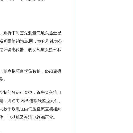
，则拆下时需先测量气敏头热丝是
极间阻值约为3K瓯，黄色引线为公
过细调电位器，改变气敏头热丝和
；轴承损坏而卡住转轴，必须更换
品。
控制部分进行查找，首先查交流电
电，则逆向 检查连接线整流元件、
只数千欧电阻由低压直流直接接到
件、电动机及交流电路都正常。
。