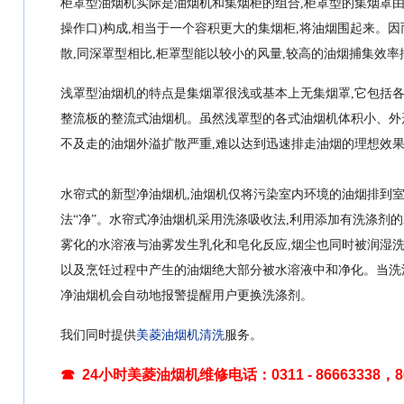
柜罩型油烟机实际是油烟机和集烟柜的组合,柜罩型的集烟罩由
操作口)构成,相当于一个容积更大的集烟柜,将油烟围起来。
散,同深罩型相比,柜罩型能以较小的风量,较高的油烟捕集效率
浅罩型油烟机的特点是集烟罩很浅或基本上无集烟罩,它包括
整流板的整流式油烟机。虽然浅罩型的各式油烟机体积小、外形
不及走的油烟外溢扩散严重,难以达到迅速排走油烟的理想效果
水帘式的新型净油烟机,油烟机仅将污染室内环境的油烟排到室外
法“净”。水帘式净油烟机采用洗涤吸收法,利用添加有洗涤剂
雾化的水溶液与油雾发生乳化和皂化反应,烟尘也同时被润湿洗
以及烹饪过程中产生的油烟绝大部分被水溶液中和净化。当洗
净油烟机会自动地报警提醒用户更换洗涤剂。
我们同时提供
美菱油烟机清洗
服务。
☎ 24小时美菱油烟机维修电话：0311 - 86663338，86