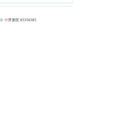
83
☏
开发区:85356585