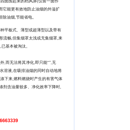
四面围起来的档风屏(仅留一面作
因而它能更有效地防止油烟的外溢扩
排除油烟,节能省电。
各种平板式、薄型或超薄型以及带有
流畅,但集烟罩太浅或无集烟罩,来
,已基本被淘汰。
,而无法将其净化,即只能“”,无
的水溶液,在吸排油烟的同时自动地将
涤下来,燃料燃烧时产生的有害气体
涤剂含油量较多、净化效率下降时,
663339